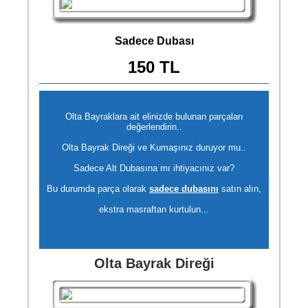
Sadece Dubası
150 TL
Olta Bayraklara ait elinizde bulunan parçaları
değerlendirin..
Olta Bayrak Direği ve Kumaşınız duruyor mu..
Sadece Alt Dubasına mı ihtiyacınız var?
Bu durumda parça olarak
sadece dubasını
satın alın,
ekstra masraftan kurtulun...
Olta Bayrak Direği