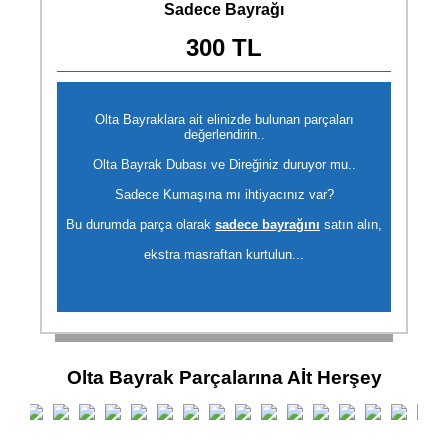
Sadece Bayrağı
300 TL
Olta Bayraklara ait elinizde bulunan parçaları
değerlendirin..
Olta Bayrak Dubası ve Direğiniz duruyor mu..
Sadece Kumaşına mı ihtiyacınız var?
Bu durumda parça olarak
sadece bayrağını
satın alın,
ekstra masraftan kurtulun...
Olta Bayrak Parçalarına Aİt Herşey