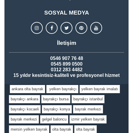
SOSYAL MEDYA
İletişim
0546 907 76 48
0545 899 0500
0312 283 4482
15 yıldır kesintisiz-kaliteli ve profesyonel hizmet
ankara olta bayrak
yelken bayrakçı
yelken bayrak imalatı
bayrakçı ankara
bayrakçı bursa
bayrakçı istanbul
bayrakçı kocaeli
bayrakçı konya
bayrak merkezi
bayrak merkezi
gelgel baloncu
izmir yelken bayrak
mersin yelken bayrak
olta bayrak
olta bayrak