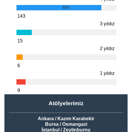
85%
143
3 yıldız
15
2 yıldız
6
1 yıldız
9
Atölyelerimiz
Ankara / Kazım Karabekir
Bursa / Osmangazi
İstanbul / Zeytinburnu